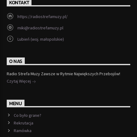
KONTAKT
https://radiostrefamuzy.pl/
miki@radiostrefamuzy.pl
Lubień (woj. małopolskie)
O NAS
Radio Strefa Muzy Zawsze w Rytmie Największych Przebojów!
Czytaj Więcej
MENU
Co było grane?
Rekrutacja
Ramówka