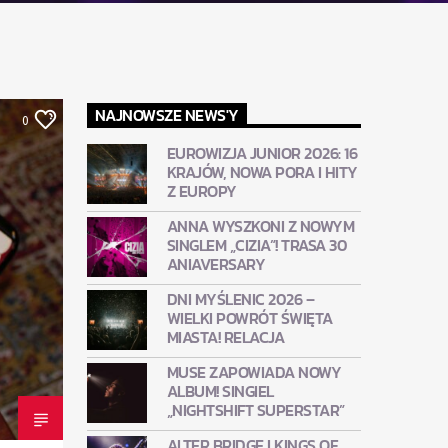
NAJNOWSZE NEWS'Y
0
EUROWIZJA JUNIOR 2026: 16
KRAJÓW, NOWA PORA I HITY
Z EUROPY
ANNA WYSZKONI Z NOWYM
SINGLEM „CIZIA”! TRASA 30
ANIAVERSARY
DNI MYŚLENIC 2026 –
WIELKI POWRÓT ŚWIĘTA
MIASTA! RELACJA
MUSE ZAPOWIADA NOWY
ALBUM! SINGIEL
„NIGHTSHIFT SUPERSTAR”
ALTER BRIDGE I KINGS OF