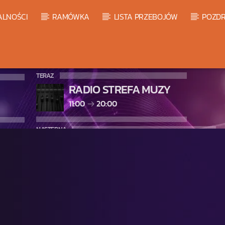
ALNOŚCI
RAMÓWKA
LISTA PRZEBOJÓW
POZDR
TERAZ
RADIO STREFA MUZY
11:00
20:00
NASTĘPNA
LISTA PRZEBOJÓW HOT 20
20:00
21:00