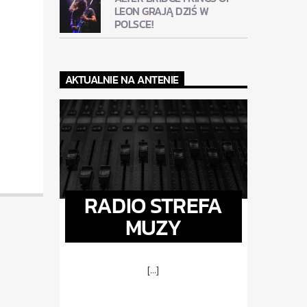
LEON GRAJĄ DZIŚ W
POLSCE!
AKTUALNIE NA ANTENIE
RADIO STREFA
MUZY
[...]