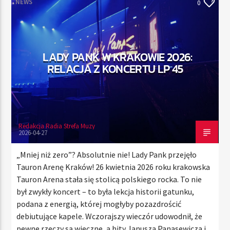
NEWS
0
TERAZ
LADY PANK W KRAKOWIE 2026:
RADIO STREFA MUZY
RELACJA Z KONCERTU LP 45
00:00
21:00
Redakcja Radia Strefa Muzy
Radio Strefa Muzy
2026-04-27
„Mniej niż zero”? Absolutnie nie! Lady Pank przejęło
Tauron Arenę Kraków! 26 kwietnia 2026 roku krakowska
Tauron Arena stała się stolicą polskiego rocka. To nie
był zwykły koncert – to była lekcja historii gatunku,
podana z energią, której mogłyby pozazdrościć
debiutujące kapele. Wczorajszy wieczór udowodnił, że
pewne rzeczy są wieczne, a hity Janusza Panasewicza i