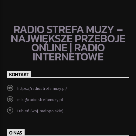
RADIO STREFA MUZY –
NAJWIĘKSZE PRZEBOJE
ONLINE | RADIO
INTERNETOWE
KONTAKT
https://radiostrefamuzy.pl/
miki@radiostrefamuzy.pl
Lubień (woj. małopolskie)
O NAS