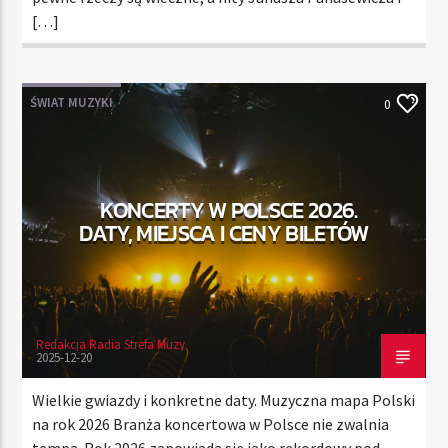
[…]
ŚWIAT MUZYKI
0
KONCERTY W POLSCE 2026.
DATY, MIEJSCA I CENY BILETÓW
Redakcja Radia Strefa Muzy
2025-12-20
Wielkie gwiazdy i konkretne daty. Muzyczna mapa Polski
na rok 2026 Branża koncertowa w Polsce nie zwalnia
tempa. Rok 2026 zapowiada się jako rekordowy pod