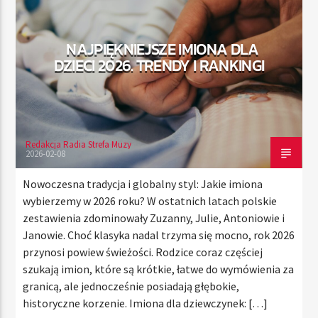
NAJPIĘKNIEJSZE IMIONA DLA
TERAZ
DZIECI 2026. TRENDY I RANKINGI
RADIO STREFA MUZY
00:00
21:00
Redakcja Radia Strefa Muzy
2026-02-08
Radio Strefa Muzy
Nowoczesna tradycja i globalny styl: Jakie imiona
wybierzemy w 2026 roku? W ostatnich latach polskie
zestawienia zdominowały Zuzanny, Julie, Antoniowie i
Janowie. Choć klasyka nadal trzyma się mocno, rok 2026
przynosi powiew świeżości. Rodzice coraz częściej
szukają imion, które są krótkie, łatwe do wymówienia za
granicą, ale jednocześnie posiadają głębokie,
historyczne korzenie. Imiona dla dziewczynek: […]