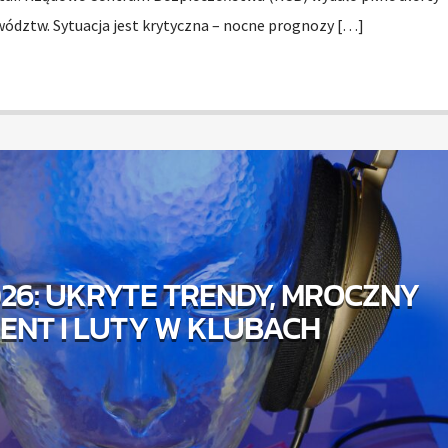
wództw. Sytuacja jest krytyczna – nocne prognozy […]
26: UKRYTE TRENDY, MROCZNY
ENT I LUTY W KLUBACH