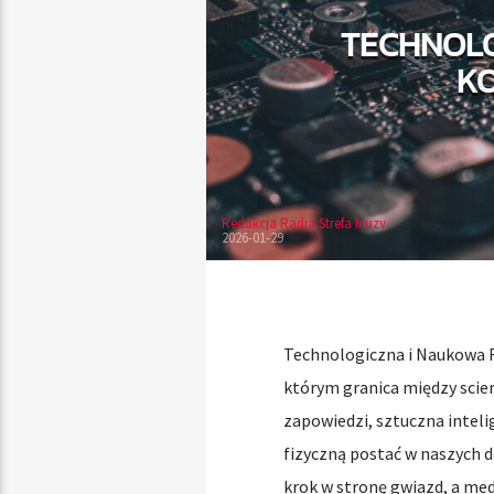
TECHNOLO
K
Redakcja Radia Strefa Muzy
2026-01-29
Technologiczna i Naukowa R
którym granica między scienc
zapowiedzi, sztuczna intel
fizyczną postać w naszych 
krok w stronę gwiazd, a me