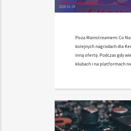
Redakcja Radia Strefa Muzy
2026-01-29
Poza Mainstreamem: Co Napr
kolejnych nagrodach dla Ken
inną ofertę. Podczas gdy wie
klubach i na platformach ni
INNE