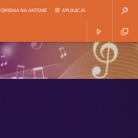
OWIENIA NA ANTENIE
APLIKACJA
Radio Strefa Muzy
HART TOP 20