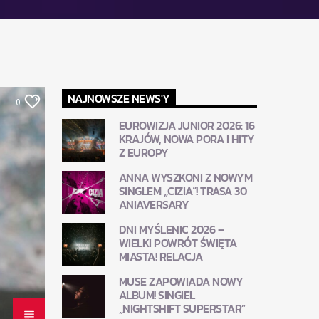
NAJNOWSZE NEWS'Y
0
EUROWIZJA JUNIOR 2026: 16
KRAJÓW, NOWA PORA I HITY
Z EUROPY
ANNA WYSZKONI Z NOWYM
SINGLEM „CIZIA”! TRASA 30
ANIAVERSARY
DNI MYŚLENIC 2026 –
WIELKI POWRÓT ŚWIĘTA
MIASTA! RELACJA
MUSE ZAPOWIADA NOWY
ALBUM! SINGIEL
„NIGHTSHIFT SUPERSTAR”