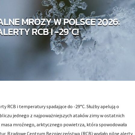
LNE MROZY W POLSCE 2026:
ALERTY RCB I -29°C!
erty RCB i temperatury spadające do -29°C. Służby apelują o
obliczu jednego z najpoważniejszych ataków zimy w ostatnich
ła masa mroźnego, arktycznego powietrza, która spowodowała
ur. Rządowe Centrum Bezpieczeństwa (RCB) wydało pilne alerty