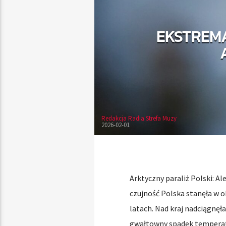
EKSTREMA
Redakcja Radia Strefa Muzy
2026-02-01
Arktyczny paraliż Polski: Al
czujność Polska stanęła w 
latach. Nad kraj nadciągnę
gwałtowny spadek temperat