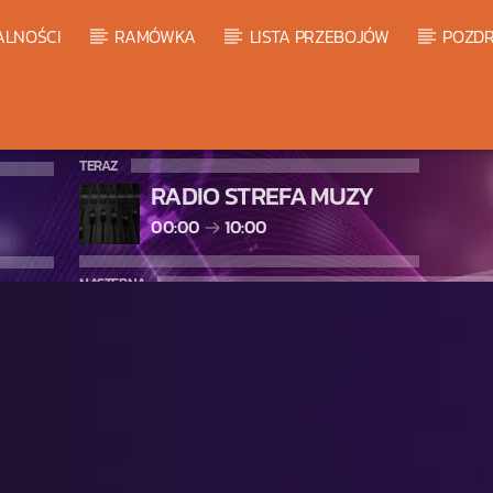
ALNOŚCI
RAMÓWKA
LISTA PRZEBOJÓW
POZDR
TERAZ
RADIO STREFA MUZY
00:00
10:00
NASTĘPNA
WARM GLOBAL DANCE RADIO C
10:00
11:00