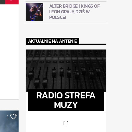
ALTER BRIDGE I KINGS OF
LEON GRAJĄ DZIŚ W
POLSCE!
AKTUALNIE NA ANTENIE
RADIO STREFA
MUZY
0
[...]